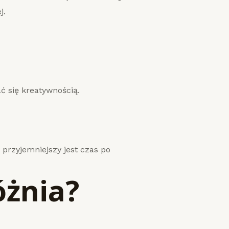
j.
 się kreatywnością.
 przyjemniejszy jest czas po
óżnia?