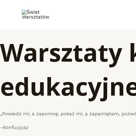
Skip
to
content
Warsztaty 
edukacyjn
„Powiedz mi, a zapomnę, pokaż mi, a zapamiętam, pozwól
-Konfucjusz