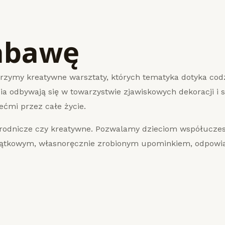
abawę
worzymy kreatywne warsztaty, których tematyka dotyka co
a odbywają się w towarzystwie zjawiskowych dekoracji i sc
ćmi przez całe życie.
yrodnicze czy kreatywne. Pozwalamy dzieciom współuczes
jątkowym, własnoręcznie zrobionym upominkiem, odpowia