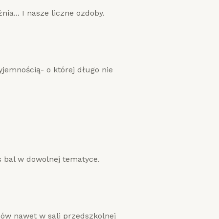
a... I nasze liczne ozdoby.
jemnością- o której długo nie
 bal w dowolnej tematyce.
mów nawet w sali przedszkolnej